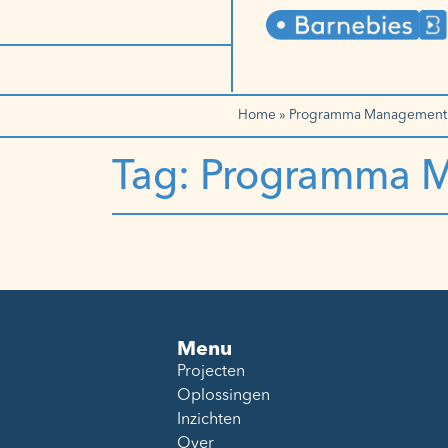
Home
»
Programma Management
Tag: Programma 
Menu
Projecten
Oplossingen
Inzichten
Over