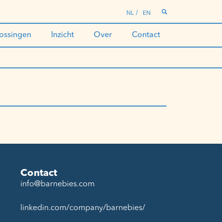
NL
EN
ossingen
Inzicht
Over
Contact
Contact
info@barnebies.com
linkedin.com/company/barnebies/