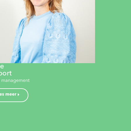
ie
port
e management
es meer