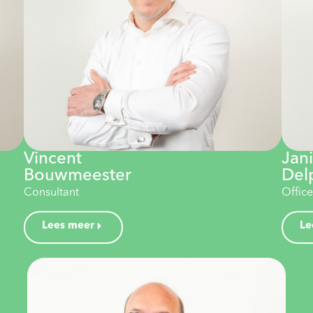
Vincent
Jan
Bouwmeester
Del
Consultant
Offic
Lees meer
Le