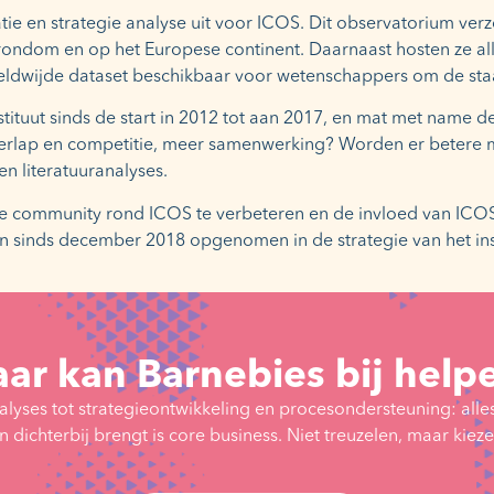
e en strategie analyse uit voor ICOS. Dit observatorium ver
 rondom en op het Europese continent. Daarnaast hosten ze al
eldwijde dataset beschikbaar voor wetenschappers om de sta
stituut sinds de start in 2012 tot aan 2017, en mat met name 
verlap en competitie, meer samenwerking? Worden er betere 
n literatuuranalyses.
community rond ICOS te verbeteren en de invloed van ICOS te
 sinds december 2018 opgenomen in de strategie van het inst
ar kan Barnebies bij help
alyses tot strategieontwikkeling en procesondersteuning: alle
 dichterbij brengt is core business. Niet treuzelen, maar kiez