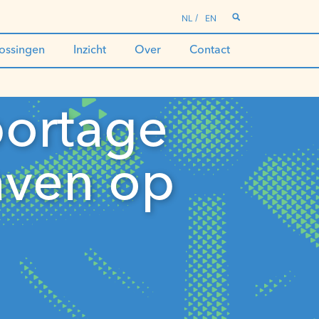
NL
EN
ossingen
Inzicht
Over
Contact
portage
aven op