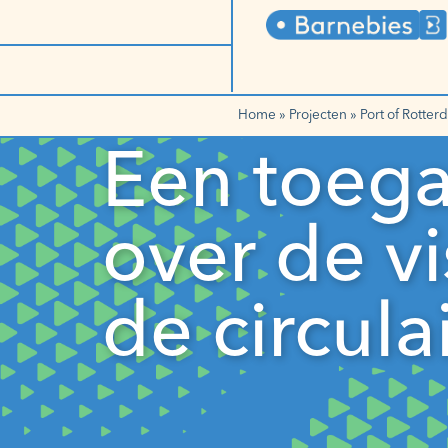
Home
»
Projecten
»
Port of Rotte
Een toega
over de v
de circul