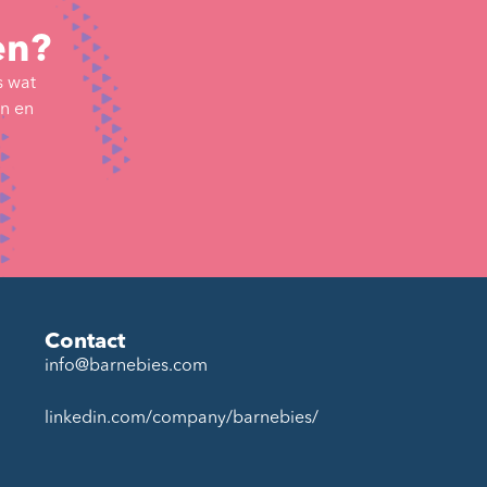
en?
s wat
en en
Contact
info@barnebies.com
linkedin.com/company/barnebies/