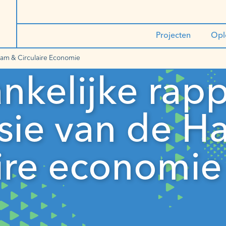
Projecten
Opl
rdam & Circulaire Economie
nkelijke rap
isie van de H
aire economie