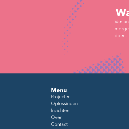
Wa
Van an
morgen
doen.
Menu
Projecten
Oplossingen
Inzichten
Over
Contact