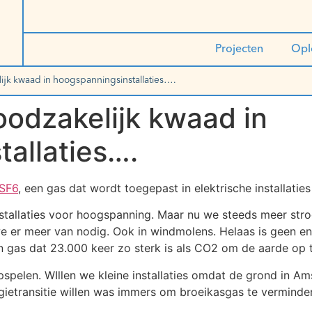
Projecten
Opl
ijk kwaad in hoogspanningsinstallaties….
oodzakelijk kwaad in
allaties….
 SF6
, een gas dat wordt toegepast in elektrische installaties
nstallaties voor hoogspanning. Maar nu we steeds meer stro
er meer van nodig. Ook in windmolens. Helaas is geen enkele
n gas dat 23.000 keer zo sterk is als CO2 om de aarde op
opspelen. WIllen we kleine installaties omdat de grond in Am
gietransitie willen was immers om broeikasgas te verminde