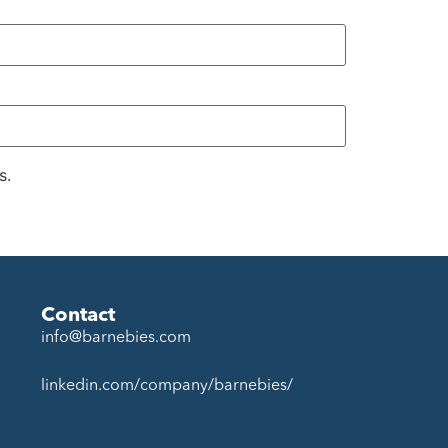
s.
Contact
info@barnebies.com
linkedin.com/company/barnebies/