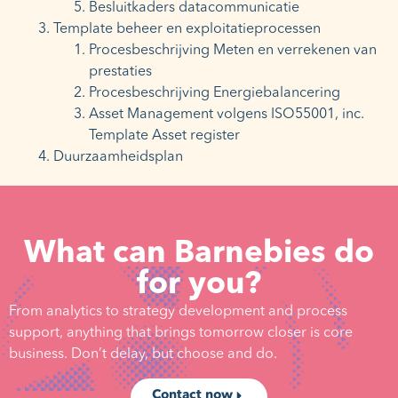
Besluitkaders datacommunicatie
Template beheer en exploitatieprocessen
Procesbeschrijving Meten en verrekenen van
prestaties
Procesbeschrijving Energiebalancering
Asset Management volgens ISO55001, inc.
Template Asset register
Duurzaamheidsplan
What can Barnebies do
for you?
From analytics to strategy development and process
support, anything that brings tomorrow closer is core
business. Don’t delay, but choose and do.
Contact now